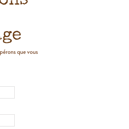
ions
age
spérons que vous