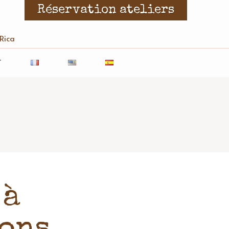
Réservation ateliers
 Rica
T
 à